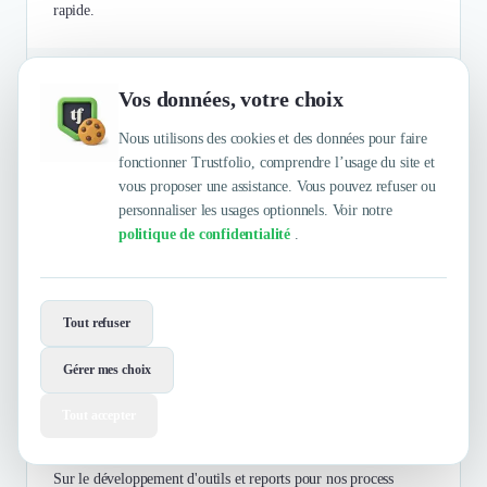
rapide.
Authentifié le 27/09/2023 par
En savoir plus
Vos données, votre choix
Nous utilisons des cookies et des données pour faire
fonctionner Trustfolio, comprendre l’usage du site et
Berner
vous proposer une assistance. Vous pouvez refuser ou
personnaliser les usages optionnels. Voir notre
politique de confidentialité
.
Production Industrielle
Technische groothandel. Specialist in verbruiksmaterialen,
gereedschappen en chemie!
Tout refuser
Caroline DEWITTE-CHAUVEAU
Gérer mes choix
4.5
/5
Assistante recrutement
Tout accepter
Objectifs atteints et process simplifiés
Sur le développement d'outils et reports pour nos process