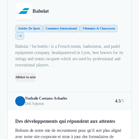
Babolat
Articles De Sport
Commerce International
Vêtements & Chaussures
+3
Babolat /ˈbɑːboʊlɑː/ is a French tennis, badminton, and padel
equipment company, headquartered in Lyon, best known for its
strings and tennis racquets which are used by professional and
recreational players ...
Afficher la suite
Nathalie Caetano-Acharles
4.5
/5
Drh Adjointe
Des développements qui répondent aux attentes
Refonte de notre site de recrutement pour qu'il soit plus aligné
avec notre site corporate et mise à jour des formulaires de