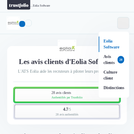
...
Eolia Software
Eolia
Software
Avis
Les avis clients d'Eolia Software
28
clients
L'ATS Eolia aide les recruteurs à piloter leurs processus RH
Culture
client
Distinctions
28 avis clients
Authentifiés par Trustfolio
4.7
/
5
28 avis authentifiés