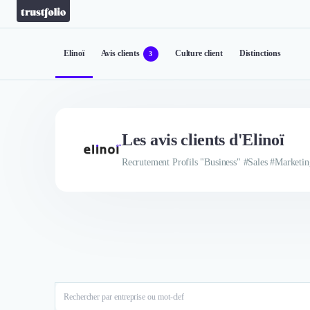
Elinoï
Avis clients
Culture client
Distinctions
3
Les avis clients d'Elinoï
Recrutement Profils "Business" #Sales #Marketi