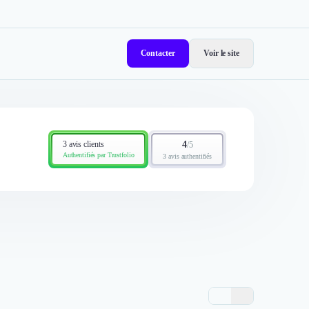
Contacter
Voir le site
3 avis clients
4
/
5
Authentifiés par Trustfolio
3 avis authentifiés