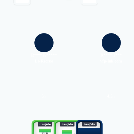
R**** K*****
R**** T***
La-Recrue
vfp-ink.com
5
4.5
/
5
/
5
Authentifié le 30/07/2026 par
Authentifié le 29/07/2026 par
BEST
TOP 10
TOP 3
MEMBER
RH &