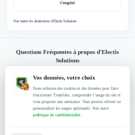
l'emploi
Voir toutes les distinctions d'Electis Solutions
Questions Fréquentes à propos d'Electis
Solutions
Vos données, votre choix
Quelles sont les principales qualités que leur
reconnaissent leurs clients ?
Nous utilisons des cookies et des données pour faire
fonctionner Trustfolio, comprendre l’usage du site et
vous proposer une assistance. Vous pouvez refuser ou
personnaliser les usages optionnels. Voir notre
Trustfolio a authentifié les feedbacks suivants : Ethique,
politique de confidentialité
.
Pragmatisme, Force de proposition, À la pointe,
Agilité, Sans Engagement, Cool, Idéal pour ETI &
Grand Groupe, Proactivité, Se plie en quatre, Digne de
Envie de travailler avec Electis