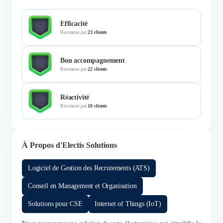
Efficacité
Reconnue par
23 clients
Bon accompagnement
Reconnue par
22 clients
Réactivité
Reconnue par
18 clients
À Propos d'Electis Solutions
Logiciel de Gestion des Recrutements (ATS)
Conseil en Management et Organisation
Solutions pour CSE
Internet of Things (IoT)