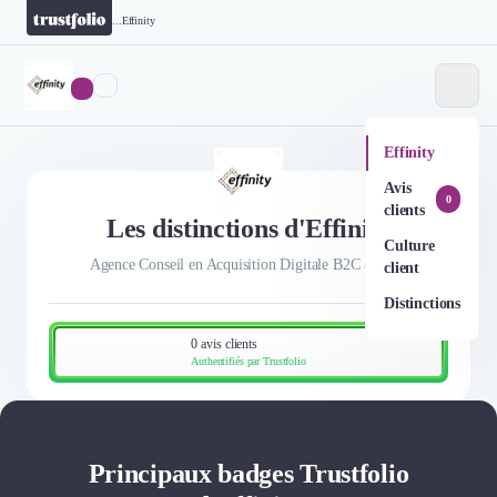
...
Effinity
Effinity
Avis
0
clients
Les distinctions d'Effinity
Culture
Agence Conseil en Acquisition Digitale B2C & B2B
client
Distinctions
0 avis clients
Authentifiés par Trustfolio
Principaux badges Trustfolio