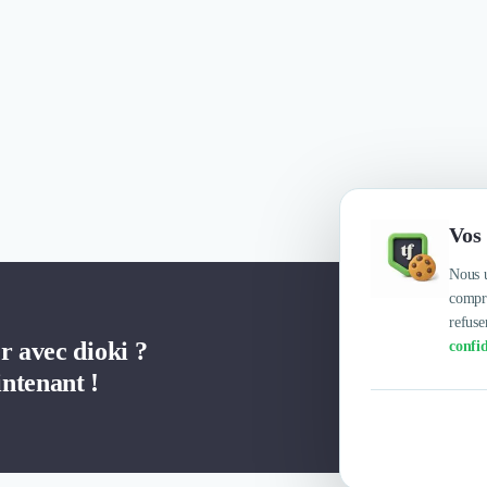
Vos 
Nous u
compre
refuse
r avec dioki ?
confid
ntenant !