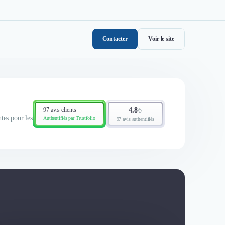
Contacter
Voir le site
97 avis clients
4.8
/
5
tes pour les
Authentifiés par Trustfolio
97 avis authentifiés