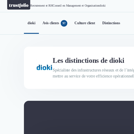
Recrutement et RH
Conseil en Management et Organisation
dioki
dioki
Avis clients
Culture client
Distinctions
97
Les distinctions de dioki
Spécialiste des infrastructures réseaux et de l’in
mettre au service de votre efficience opérationnel