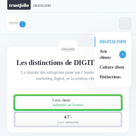
...
DIGITALISIM
DIGITALISIM
Avis
5
clients
Les distinctions de DIGITALISIM
Culture client
La réussite des entreprises passe par l’innovation web, le
Distinctions
marketing digital, et la relation client !
5 avis clients
Authentifiés par Trustfolio
4.7
/
5
5 avis authentifiés