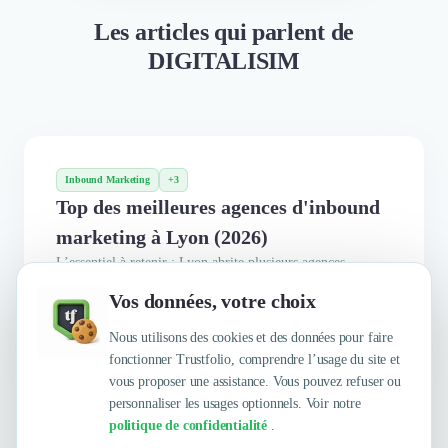
Les articles qui parlent de
DIGITALISIM
Inbound Marketing
+3
Top des meilleures agences d'inbound
marketing à Lyon (2026)
L’essentiel à retenir : Lyon abrite plusieurs agences
d'inbound marketing de haut niveau. Ce classement vous
Vos données, votre choix
aide à identifier les meilleures options pour booster votre
stratégie digitale.
Nous utilisons des cookies et des données pour faire
fonctionner Trustfolio, comprendre l’usage du site et
vous proposer une assistance. Vous pouvez refuser ou
personnaliser les usages optionnels. Voir notre
politique de confidentialité
.