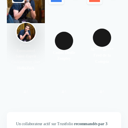
Pierre-
M**** D****
Emmanuel
Cedric Dezile
Fred de la
Saint-Esprit
Zenploy
Compta
Co-fondateur chez
HelloZack
4
4
4
/
5
/
5
/
5
Un collaborateur actif sur Trustfolio
recommandés par 3