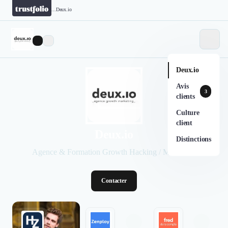
...
Deux.io
Deux.io
Avis
3
clients
Culture
client
Deux.io
Distinctions
Agence & Formation Growth Hacking / Marketing
Contacter