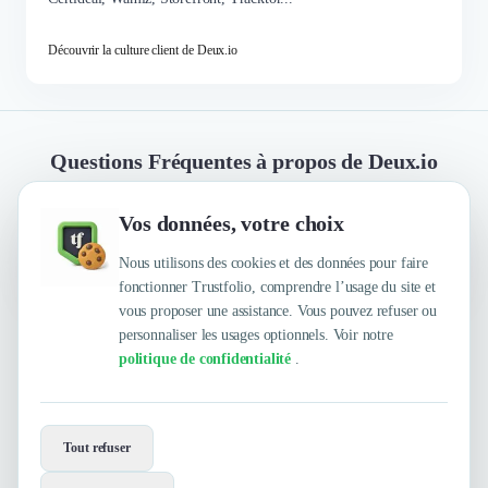
Découvrir la culture client de Deux.io
Questions Fréquentes à propos de Deux.io
Vos données, votre choix
Quelles sont les principales qualités que leur
reconnaissent leurs clients ?
Nous utilisons des cookies et des données pour faire
fonctionner Trustfolio, comprendre l’usage du site et
vous proposer une assistance. Vous pouvez refuser ou
personnaliser les usages optionnels. Voir notre
Trustfolio a authentifié les feedbacks suivants : Focus
politique de confidentialité
.
execution / to-do list, Boost efficacement votre
acquisition, Écoute et compréhension
Envie de travailler avec Deux.io ?
Tout refuser
Contactez-les maintenant !