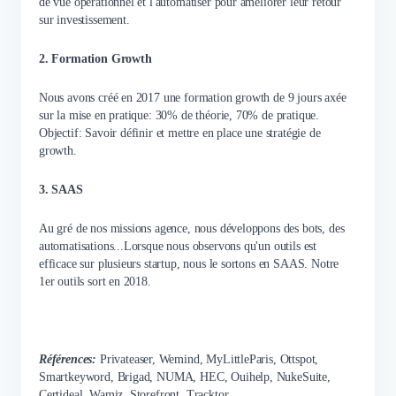
de vue opérationnel et l'automatiser pour améliorer leur retour
sur investissement.
2. Formation Growth
Nous avons créé en 2017 une formation growth de 9 jours axée
sur la mise en pratique: 30% de théorie, 70% de pratique.
Objectif: Savoir définir et mettre en place une stratégie de
growth.
3. SAAS
Au gré de nos missions agence, nous développons des bots, des
automatisations...Lorsque nous observons qu'un outils est
efficace sur plusieurs startup, nous le sortons en SAAS. Notre
1er outils sort en 2018.
Références:
Privateaser, Wemind, MyLittleParis, Ottspot,
Smartkeyword, Brigad, NUMA, HEC, Ouihelp, NukeSuite,
Certideal, Wamiz, Storefront, Tracktor...