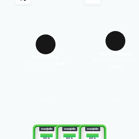
Nicolas Couagnon
Rachel PHAM
Directeur de Création chez
Achat d'art chez
Havas
ZAKKA
4.5
5
/
5
/
5
Authentifié le 10/03/2020 par
Authentifié le 10/03/2020 par
TOP 10
TOP 10
TOP 10
Comme toujours dans n
RH &
RH &
RH &