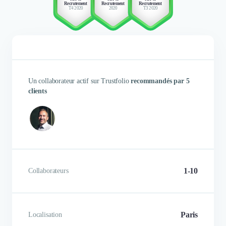
Recrutement
Recrutement
Recrutement
T4 2020
2020
T3 2020
métier, nous sommes 
l'urgence. Creasenso réagit 
Nous avons sollicité Creasenso
vite et nous a proposé plusi
pour des Illustrations pour notre
portfolios d'illustrateurs, mo
Rapport Annuel. Résultats :
designers, Designer 3D. A c
Ecoute, réactivité et créativité.
fois la collaboration avec
Tout pour rendre un bon travail !
créatifs a été très pro et flexib
Un collaborateur actif sur Trustfolio
recommandés par 5
l'écoute en bonne intelligenc
clients
travail et sérénité. Creasenso 
et checke afin que le projet soi
la meilleure qualité dans les dél
Rachel PHAM
Nicolas Couagnon
Achat d'art
Directeur de Création
1-10
Collaborateurs
Paris
Localisation