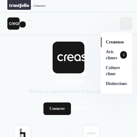
...
Creasenso
Creasenso
Avis
5
clients
Culture
client
Creasenso
Distinctions
Briefez un agent et bookez le bon créatif.
Contacter
Voir le site