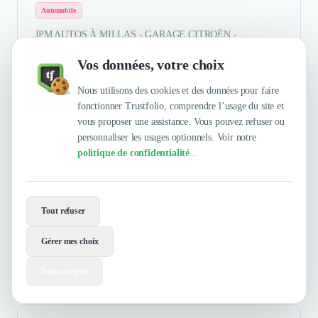
Automobile
JPM AUTOS À MILLAS - GARAGE CITROËN -
RÉPARATIONS TOUTES MARQUES garage citroën,
Vos données, votre choix
réparations toutes marques À votre service depuis 1974
D’abord installé en centre ville, Marc Rubio décide de venir
Nous utilisons des cookies et des données pour faire
s'implanter en ...
fonctionner Trustfolio, comprendre l’usage du site et
Afficher la suite
vous proposer une assistance. Vous pouvez refuser ou
personnaliser les usages optionnels. Voir notre
politique de confidentialité
.
Allison RUBIO
4.5
/5
Gérante
Tout refuser
Très bon retour de notre prestataire Telecom et de Nadine.
Equipe sérieuse, compétente et contact sympathique. rapidite
Gérer mes choix
Tout accepter
Authentifié le 28/05/2024 par
En savoir plus