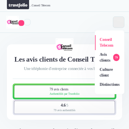
...
Conseil Telecom
Conseil
Telecom
Avis
Les avis clients de Conseil Telecom
79
clients
Une téléphonie d'entreprise connectée à vos besoins
Culture
client
Distinctions
79 avis clients
Authentifiés par Trustfolio
4.6
/
5
79 avis authentifiés