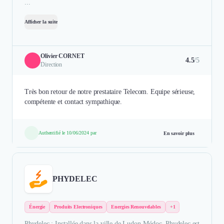
...
Afficher la suite
Olivier CORNET
4.5
/5
Direction
Très bon retour de notre prestataire Telecom. Equipe sérieuse,
compétente et contact sympathique.
Authentifié le 10/06/2024 par
En savoir plus
PHYDELEC
Énergie
Produits Electroniques
Energies Renouvelables
+1
Phydelec : Installée dans la ville de Ludon-Médoc, Phydelec est