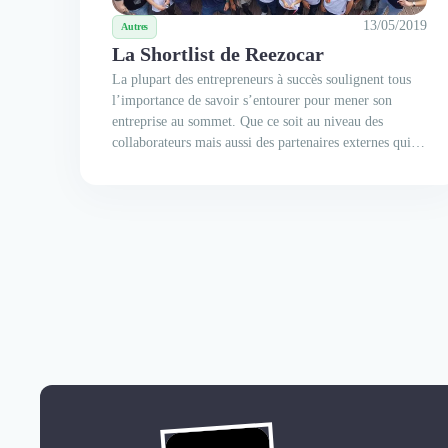
13/05/2019
Autres
La Shortlist de Reezocar
La plupart des entrepreneurs à succès soulignent tous
l’importance de savoir s’entourer pour mener son
entreprise au sommet. Que ce soit au niveau des
collaborateurs mais aussi des partenaires externes qui
vont accompagner la croissance de la société.
Aujourd’hui, on vous dit tout sur Reezocar et
l’écosystème de partenaires qui a été mis en...