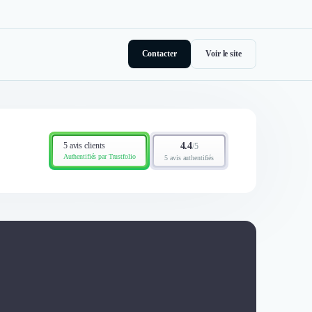
Contacter
Voir le site
5 avis clients
4.4
/
5
Authentifiés par Trustfolio
5 avis authentifiés