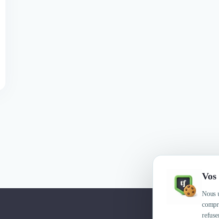
Vos 
Nous u
compre
refuse