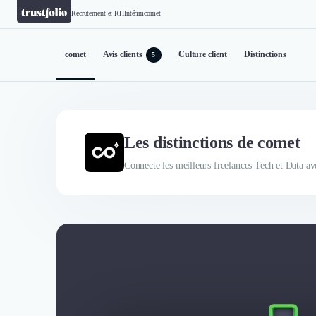
Recrutement et RH
Intérim
comet
comet
Avis clients
Culture client
Distinctions
5
Les distinctions de comet
Connecte les meilleurs freelances Tech et Data av