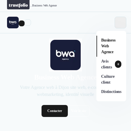
...
Business Web Agence
Business
Web
Agence
Avis
0
clients
Business Web Agence
Culture
client
Votre Agence web à Dijon site web, e-commerce,
Distinctions
webmarketing, identité visuelle
Contacter
Voir le site