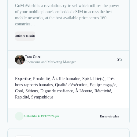
GoMoWorld is a revolutionary travel which utilises the power
of your mobile phone’s embedded eSIM to access the best
mobile networks, at the best available price across 160
countries ...
Afficher la suite
Tom Guez
5
/5
Operations and Marketing Manager
Expertise, Proximité, À taille humaine, Spécialiste(s), Très
bons rapports humains, Qualité d'éxécution, Equipe engagée,
Cool, Sérieux, Digne de confiance, À l'écoute, Réactivité,
Rapidité, Sympathique
Authentifié le 19/12/2024 par
En savoir plus