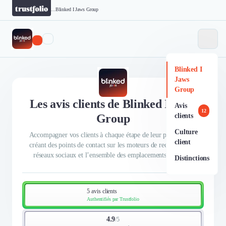
...
Blinked I Jaws Group
Blinked I
Jaws
Group
Les avis clients de Blinked I Jaws
Avis
12
Group
clients
Culture
Accompagner vos clients à chaque étape de leur parcours, en
client
créant des points de contact sur les moteurs de recherche, les
réseaux sociaux et l’ensemble des emplacements digitaux.
Distinctions
5 avis clients
Authentifiés par Trustfolio
4.9
/
5