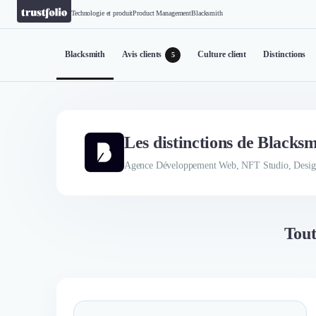
Technologie et produit
Product Management
Blacksmith
Blacksmith
Avis clients
Culture client
Distinctions
5
Les distinctions de Blacksm
Agence Développement Web, NFT Studio, Design
Tout