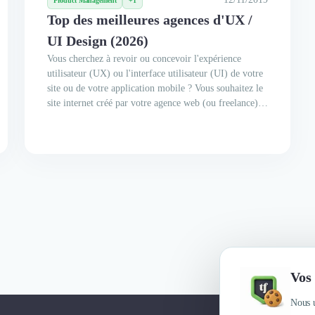
Product Management
+1
Top des meilleures agences d'UX /
UI Design (2026)
Vous cherchez à revoir ou concevoir l'expérience
utilisateur (UX) ou l'interface utilisateur (UI) de votre
site ou de votre application mobile ? Vous souhaitez le
site internet créé par votre agence web (ou freelance) et
améliorer le parcours de vos clients, prospects, ou
visiteurs sur ce dernier ? Vous pensez qu'il faut
améliorer...
Vos 
Nous u