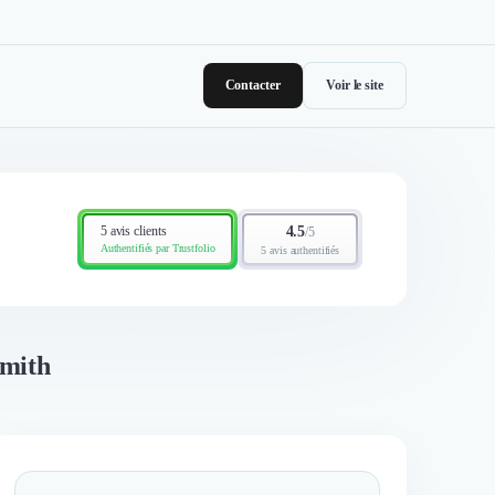
Contacter
Voir le site
5 avis clients
4.5
/
5
Authentifiés par Trustfolio
5 avis authentifiés
smith