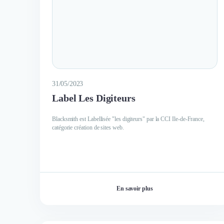
31/05/2023
Label Les Digiteurs
Blacksmith est Labellisée "les digiteurs" par la CCI Ile-de-France,
catégorie création de sites web.
En savoir plus