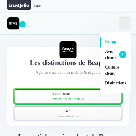
...
Beapp
Beapp
Avis
5
clients
Les distinctions de Beapp
Culture
Agence d'innovation mobile & digitale
client
Distinctions
5 avis clients
Authentifiés par Trustfolio
4
/
5
5 avis authentifiés