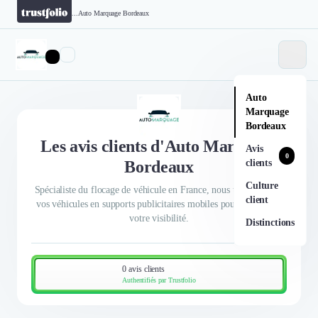
...
Auto Marquage Bordeaux
Auto
Marquage
Bordeaux
Les avis clients d'Auto Marquage
Avis
0
Bordeaux
clients
Culture
Spécialiste du flocage de véhicule en France, nous transformons
client
vos véhicules en supports publicitaires mobiles pour augmenter
votre visibilité.
Distinctions
0 avis clients
Authentifiés par Trustfolio