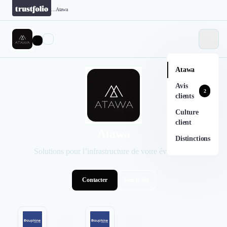
...
Atawa
Atawa
Avis
2
clients
Culture
client
Atawa
Distinctions
Solutions pour l’infrastructure de votre événement
Contacter
Voir le site