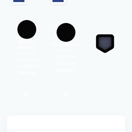
Patricia de
Sandra Bouscal
Beaufort
Directrice
Chargée de
Générale chez
développement
Fondation
chez
Fondation
Dauphine
Dauphine
4
4
/
5
/
5