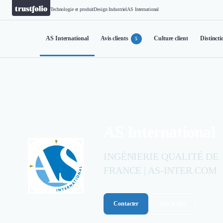
Technologie et produit
Design Industriel
AS International
AS International
Avis clients
Culture client
Distincti
5
AS International
INGÉNIERIE QUALITÉ DE
FRANCE | AS-INTER.COM
Contacter
Voir le site