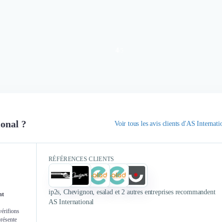
4
/
5
ional ?
Voir tous les avis clients d'AS Internati
RÉFÉRENCES CLIENTS
ip2s, Chevignon, esalad et 2 autres entreprises recommandent
nt
AS International
vérifions
présente