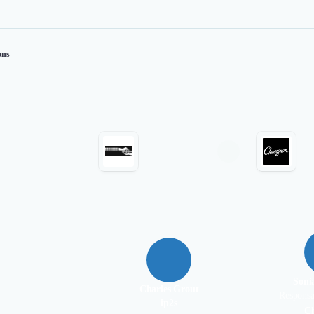
ons
Son
Charles Grout
Responsa
ip2s
C