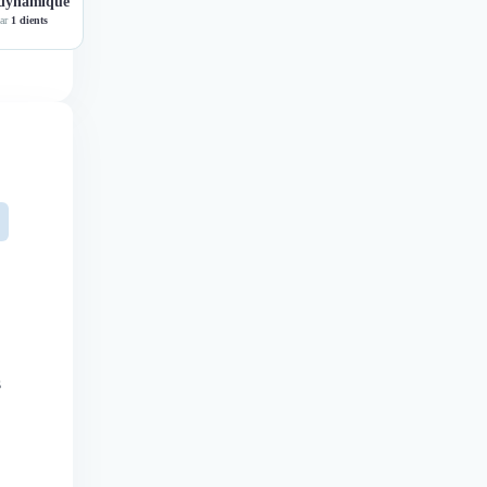
 dynamique
par
1 clients
s