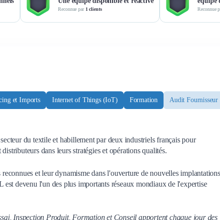
onnels
Une équipe disponible et réactive
équipe
Reconnue par
1 clients
Reconnue 
cing et Imports
Internet of Things (IoT)
Formation
Audit Fournisseur
ur du textile et habillement par deux industriels français pour
istributeurs dans leurs stratégies et opérations qualités.
es reconnues et leur dynamisme dans l'ouverture de nouvelles implantation
t devenu l'un des plus importants réseaux mondiaux de l'expertise
ai, Inspection Produit, Formation et Conseil apportent chaque jour des