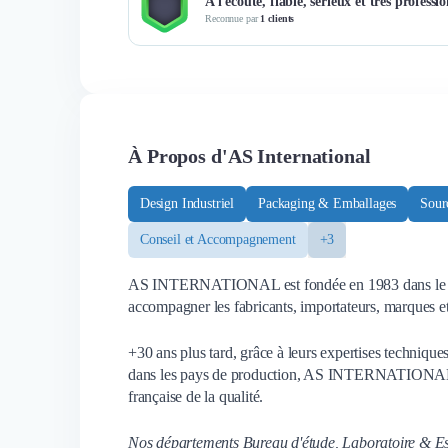
A l'écoute, fiable, sérieux et très professi
Reconnue par
1 clients
À Propos d'AS International
Design Industriel
Packaging & Emballages
Sour
Conseil et Accompagnement
+3
AS INTERNATIONAL est fondée en 1983 dans le secte
accompagner les fabricants, importateurs, marques et d
+30 ans plus tard, grâce à leurs expertises techniqu
dans les pays de production, AS INTERNATIONAL es
française de la qualité.
Nos départements Bureau d'étude, Laboratoire & Ess