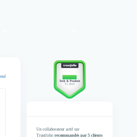
4
4
/
5
/
5
onal
TOP 10
Tech & Produit
T2 2020
Un collaborateur actif sur
Trustfolio
recommandés par 5 clients