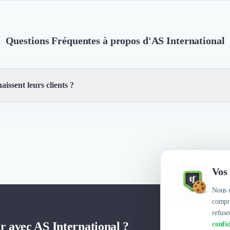
Questions Fréquentes à propos d'AS International
aissent leurs clients ?
coute, fiable, sérieux et très professionnels, Une équipe disponible et r
Vos 
Nous u
compre
refuse
er avec AS International ?
confid