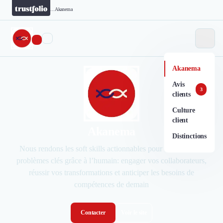
...
Akanema
Akanema
Avis
3
clients
Culture
client
Akanema
Distinctions
Nous rendons les soft skills actionnables pour résoudre vos
problèmes clés grâce à l’humain: engager vos collaborateurs,
réussir vos transformations et anticiper les besoins de
compétences de demain
Contacter
Voir le site