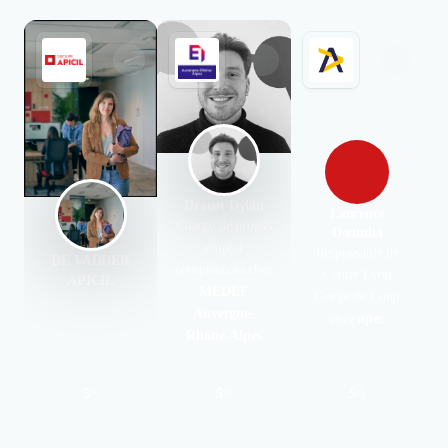
Drouet Dylan
Laurence
Chargé de projets
Doumba
emploi
Responsable de
DE VADDER
compétences chez
Centre Lyon
APICIL
MEDEF
Gorge de Loup
Auvergne-
chez
apec
Rhône-Alpes
5
5
5
/
5
/
5
/
5