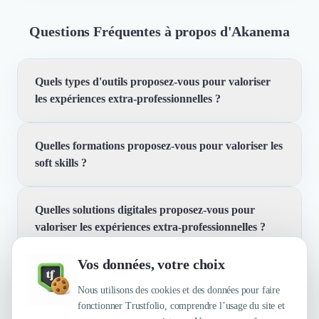
Questions Fréquentes à propos d'Akanema
Quels types d'outils proposez-vous pour valoriser
les expériences extra-professionnelles ?
Quelles formations proposez-vous pour valoriser les
Nous développons des outils pour identifier les soft
soft skills ?
skills acquises en dehors du travail ou de l'école,
comme le sport, l'engagement associatif, la parentalité,
ou la vie amicale. Ces outils sont conçus pour être
Quelles solutions digitales proposez-vous pour
Nous proposons des ateliers et des expériences de
engagés, funs, adaptables et profondément humains.
valoriser les expériences extra-professionnelles ?
sensibilisation pour aider les individus à reconnaître et
valoriser les soft skills développées dans leurs activités
Vos données, votre choix
extra-professionnelles. Ces ateliers sont conçus pour
Quelles sont les principales qualités que leur
Nous développons des solutions digitales comme une
être interactifs et adaptés à différents contextes.
reconnaissent leurs clients ?
Nous utilisons des cookies et des données pour faire
plateforme de suivi des engagements bénévoles pour
fonctionner Trustfolio, comprendre l’usage du site et
les étudiants et une plateforme intelligente de