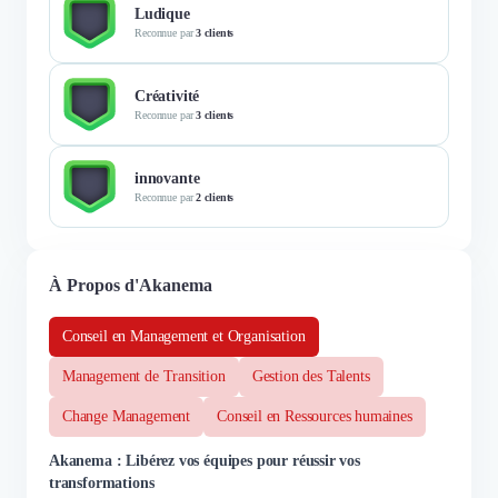
Ludique
Reconnue par
3 clients
Créativité
Reconnue par
3 clients
innovante
Reconnue par
2 clients
À Propos d'Akanema
Conseil en Management et Organisation
Management de Transition
Gestion des Talents
Change Management
Conseil en Ressources humaines
Akanema : Libérez vos équipes pour réussir vos
transformations