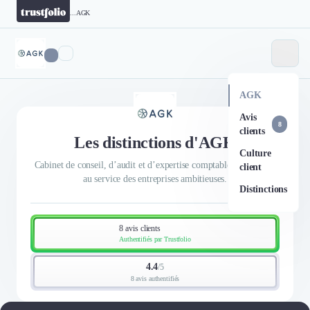
...
AGK
AGK
Avis
8
clients
Les distinctions d'AGK
Culture
Cabinet de conseil, d’audit et d’expertise comptable tout terrain
client
au service des entreprises ambitieuses.
Distinctions
8 avis clients
Authentifiés par Trustfolio
4.4
/
5
8 avis authentifiés