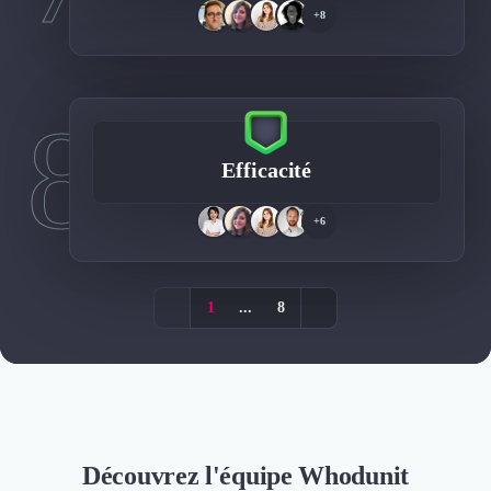
+8
8
Efficacité
+6
1
...
8
Découvrez l'équipe Whodunit