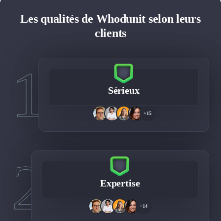
Les qualités de Whodunit selon leurs
clients
1
Sérieux
+15
2
Expertise
+14