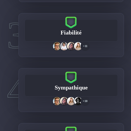
3
Fiabilité
+11
4
Sympathique
+10