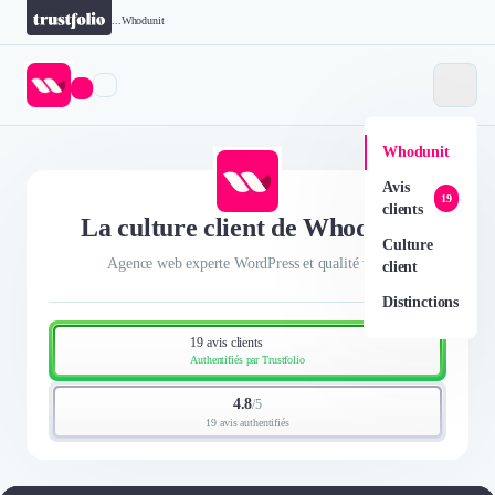
...
Whodunit
Whodunit
Avis
19
clients
La culture client de Whodunit
Culture
Agence web experte WordPress et qualité web
client
Distinctions
19 avis clients
Authentifiés par Trustfolio
4.8
/
5
19 avis authentifiés