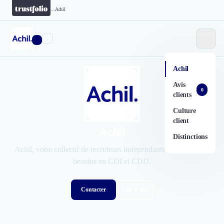
...
Achil
Achil
Avis
0
clients
Culture
client
Achil
Distinctions
Achil, votre collectif de recruteurs indépendants pour tous vos
besoins en CDI et CDD.
Contacter
Voir le site