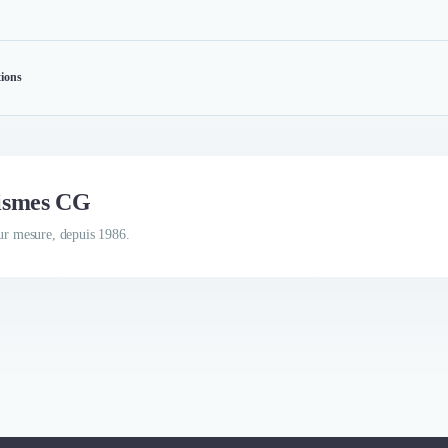
tions
tismes CG
sur mesure, depuis 1986.