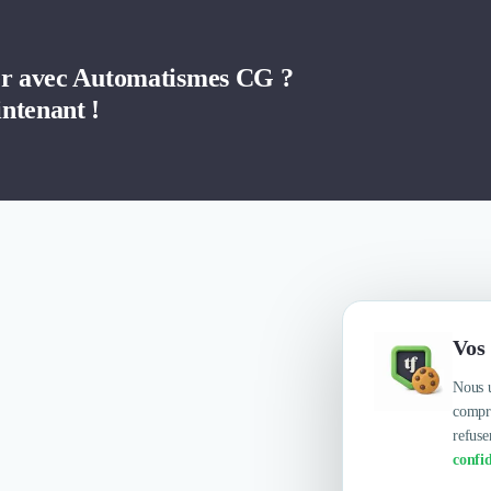
ler avec Automatismes CG ?
ntenant !
Vos 
Nous u
compre
refuse
confid