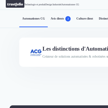
Technologie et produit
Design Industriel
Automatismes CG
Automatismes CG
Avis clients
Culture client
Distinc
2
Les distinctions d'Automa
Créateur de solutions automatisées & robotisées 