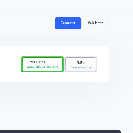
Contacter
Voir le site
2 avis clients
4.8
/
5
Authentifiés par Trustfolio
2 avis authentifiés