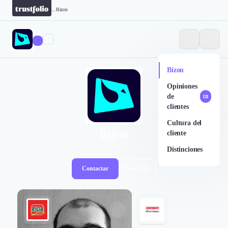
...
Bizon
Bizon
Opiniones
de
111
clientes
Cultura del
Bizon
cliente
Distinciones
Contactar
Ver el sitio