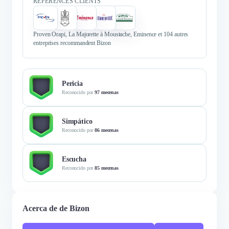
RÉFÉRENCES CLIENTS
Proven Orapi, La Majorette à Moustache, Eminence et 104 autres
entreprises recommandent Bizon
Pericia
Reconocido por
97 mecenas
Simpático
Reconocido por
86 mecenas
Escucha
Reconocido por
85 mecenas
Acerca de de Bizon