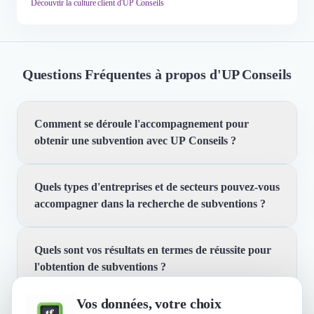
Découvrir la culture client d'UP Conseils
Questions Fréquentes à propos d'UP Conseils
Comment se déroule l'accompagnement pour
obtenir une subvention avec UP Conseils ?
Quels types d'entreprises et de secteurs pouvez-vous
Nous commençons par un audit complet de votre
accompagner dans la recherche de subventions ?
entreprise, incluant l'analyse de vos documents
comptables, juridiques et sociaux. Ensuite, nous
identifions les subventions potentielles et préparons les
Quels sont vos résultats en termes de réussite pour
Nous avons aidé des entreprises de tous secteurs, allant
dossiers de demande. Notre processus est structuré en
l'obtention de subventions ?
des TPE avec un chiffre d'affaires de 200 K€ aux PME
deux étapes principales : l'audit et la demande de
de plus de 50 M€ de CA. Notre expérience couvre plus
subvention.
Vos données, votre choix
de 40 secteurs d'activités différents, ce qui nous permet
Quelles sont les principales qualités que leur