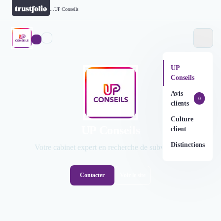
...
UP Conseils
UP
Conseils
Avis
0
clients
Culture
UP Conseils
client
Distinctions
Votre cabinet expert en recherche de subventions
Contacter
Voir le site