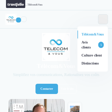
...
Télécom&Vous
Télécom&Vous
Avis
5
clients
Culture client
Distinctions
Télécom&Vous
Simplifiez vos communications, Rationalisez vos coûts
Contacter
Voir le site