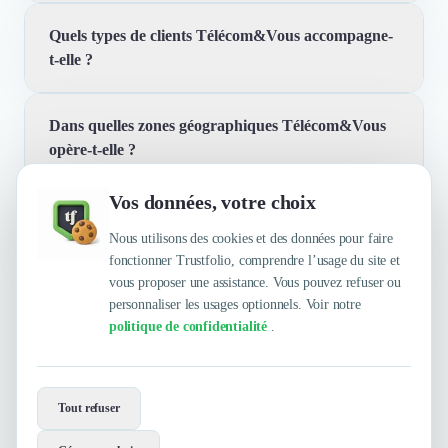
Quels types de clients Télécom&Vous accompagne-
Nous intervenons sur tous les domaines de la
t-elle ?
téléphonie d'entreprise, le parc informatique (PC et
Mac) ainsi que les réseaux informatiques. Notre
expertise couvre également la conception de sites web
Dans quelles zones géographiques Télécom&Vous
Nous nous adressons principalement aux artisans, aux
et la gestion de campagnes publicitaires en ligne.
opère-t-elle ?
TPE, aux PME et aux professions libérales. Notre
objectif est de fournir des solutions adaptées aux
Vos données, votre choix
besoins spécifiques de ces entreprises.
Quelles sont les principales qualités que leur
Nous intervenons sur toute la Côte d'Azur. Notre
reconnaissent leurs clients ?
Nous utilisons des cookies et des données pour faire
présence locale nous permet de répondre rapidement et
fonctionner Trustfolio, comprendre l’usage du site et
efficacement aux besoins de nos clients dans la région.
vous proposer une assistance. Vous pouvez refuser ou
personnaliser les usages optionnels. Voir notre
Trustfolio a authentifié les feedbacks suivants :
politique de confidentialité
.
Rapidité, Réactivité, Expertise, Efficacité, À l'écoute
Envie de travailler avec
Télécom&Vous ?
Tout refuser
Contactez-les maintenant !