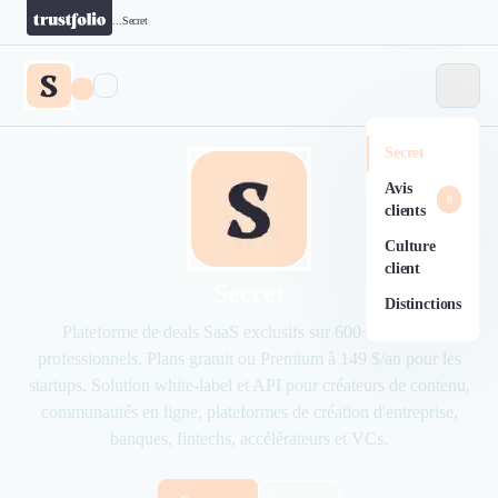
...
Secret
Secret
Avis
0
clients
Culture
client
Secret
Distinctions
Plateforme de deals SaaS exclusifs sur 600+ software
professionnels. Plans gratuit ou Premium à 149 $/an pour les
startups. Solution white-label et API pour créateurs de contenu,
communautés en ligne, plateformes de création d'entreprise,
banques, fintechs, accélérateurs et VCs.