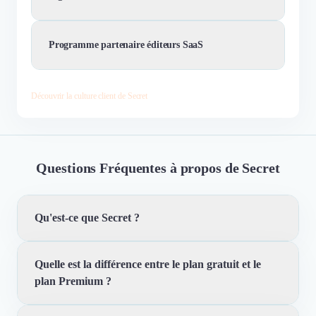
Programme partenaire éditeurs SaaS
Découvrir la culture client de Secret
Questions Fréquentes à propos de Secret
Qu'est-ce que Secret ?
Quelle est la différence entre le plan gratuit et le
Secret est une marketplace de deals SaaS exclusifs pour
plan Premium ?
startups, freelances et entrepreneurs. La plateforme
rassemble plus de 600 offres négociées directement