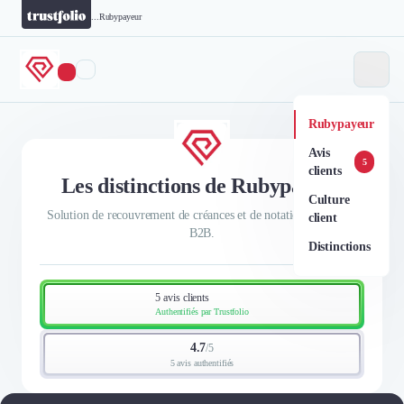
...
Rubypayeur
Rubypayeur
Avis
5
clients
Les distinctions de Rubypayeur
Culture
Solution de recouvrement de créances et de notation prédictive
client
B2B.
Distinctions
5 avis clients
Authentifiés par Trustfolio
4.7
/
5
5 avis authentifiés