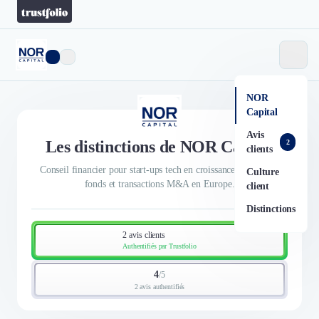
NOR
Capital
Avis
Les distinctions de NOR Capital
2
clients
Conseil financier pour start-ups tech en croissance. Levées de
Culture
fonds et transactions M&A en Europe.
client
Distinctions
2 avis clients
Authentifiés par Trustfolio
4
/
5
2 avis authentifiés