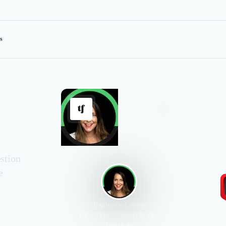
ns
stion
e
Raphaëlle Camus
Directrice Commerciale chez
Trustfolio