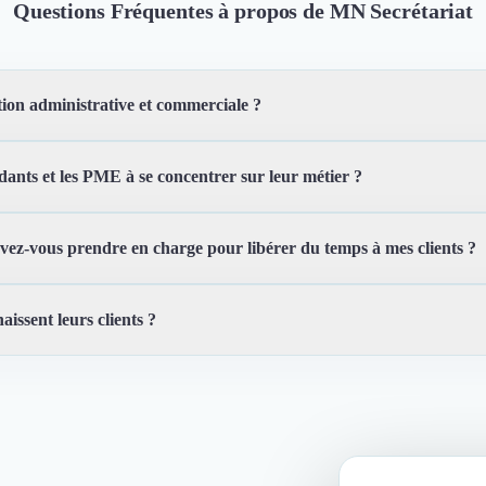
Questions Fréquentes à propos de MN Secrétariat
tion administrative et commerciale ?
ants et les PME à se concentrer sur leur métier ?
 commerciaux pour vous aider à optimiser votre gestion. Cela inclut la 
les relances téléphoniques, la saisie de données, la prise de rendez-vous
e publipostage, la gestion des bases de données, la rédaction de courriers 
vez-vous prendre en charge pour libérer du temps à mes clients ?
s à se recentrer sur leur métier en prenant en charge leurs tâches admin
eur entreprise.
aissent leurs clients ?
et commerciales, ce qui permet à nos clients de se concentrer sur leur c
ocuments comptables, et bien plus encore.
ité