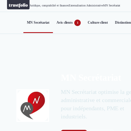
Juridique, comptabilité et finances
Externalisation Administrative
MN Secrétariat
MN Secrétariat
Avis clients
Culture client
Distinctio
1
MN Secrétariat
MN Secrétariat optimise la ge
administrative et commercial
pour indépendants, PME et
industriels.