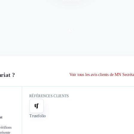
4
/
5
riat ?
Voir tous les avis clients de MN Secréta
RÉFÉRENCES CLIENTS
Trustfolio
nt
vérifions
présente