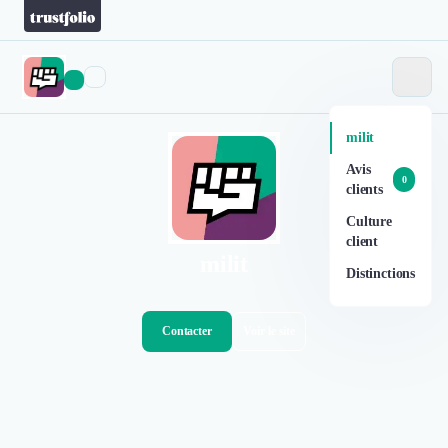
milit
Avis
0
clients
Culture
client
milit
Distinctions
Contacter
Voir le site