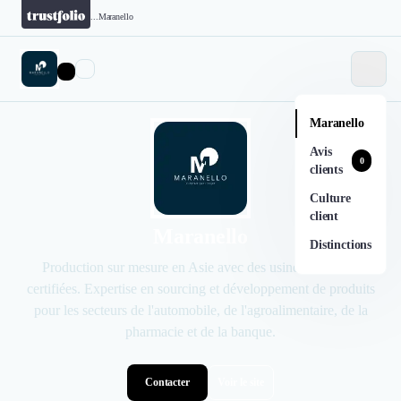
...
Maranello
Maranello
Avis
0
clients
Culture
client
Maranello
Distinctions
Production sur mesure en Asie avec des usines chinoises
certifiées. Expertise en sourcing et développement de produits
pour les secteurs de l'automobile, de l'agroalimentaire, de la
pharmacie et de la banque.
Contacter
Voir le site