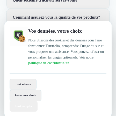
Quels secteurs d'activité servez-vous?
Comment assurez-vous la qualité de vos produits?
Nous travaillons avec des entreprises des secteurs de
l'automobile, de l'agroalimentaire, de la pharmacie et de
Vos données, votre choix
la banque, entre autres. Notre expertise couvre la
Quelles sont les principales qualités que leur
Nous nous rendons en Chine chaque année pour
production sur mesure en Asie, la connaissance
reconnaissent leurs clients ?
Nous utilisons des cookies et des données pour faire
sourcer, contrôler et établir de nouveaux partenariats
approfondie des matières premières et la gestion des
fonctionner Trustfolio, comprendre l’usage du site et
avec des usines. Cette présence régulière nous permet
certifications.
vous proposer une assistance. Vous pouvez refuser ou
de maintenir une compréhension approfondie de la
personnaliser les usages optionnels. Voir notre
Trustfolio a authentifié les feedbacks suivants :
culture chinoise et des règles commerciales locales.
politique de confidentialité
.
Envie de travailler avec Maranello ?
Tout refuser
Contactez-les maintenant !
Gérer mes choix
Contacter
Voir le site
Tout accepter