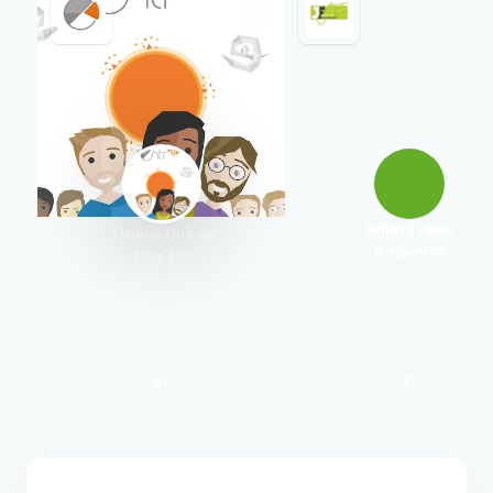
Julien France
Thomas Dickele
jf-expertise
Entr'UP
4
4
/
5
/
5