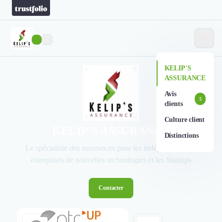
KELIP'S
ASSURANCE
Avis
5
clients
Culture client
KELIP'S ASSURANCE
Distinctions
Le spécialiste des assurances pour les indépendants, les
entreprises de nouvelles technologies et les Startups
Contacter