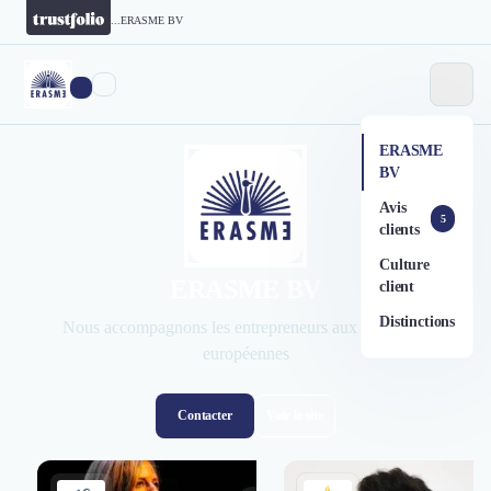
...
ERASME BV
ERASME
BV
Avis
5
clients
Culture
ERASME BV
client
Distinctions
Nous accompagnons les entrepreneurs aux ambitions
européennes
Contacter
Voir le site