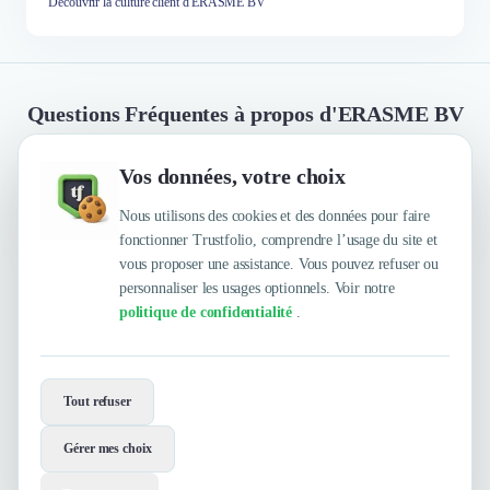
Découvrir la culture client d'ERASME BV
Questions Fréquentes à propos d'ERASME BV
Vos données, votre choix
Quelles sont les principales qualités que leur
reconnaissent leurs clients ?
Nous utilisons des cookies et des données pour faire
fonctionner Trustfolio, comprendre l’usage du site et
vous proposer une assistance. Vous pouvez refuser ou
personnaliser les usages optionnels. Voir notre
Trustfolio a authentifié les feedbacks suivants :
politique de confidentialité
.
Professionnel, Réactivité, A l'écoute, Force de
proposition, A le sens des priorités, Impliqué, Forte
compréhension du business
Envie de travailler avec ERASME BV
?
Tout refuser
Contactez-les maintenant !
Gérer mes choix
Contacter
Voir le site