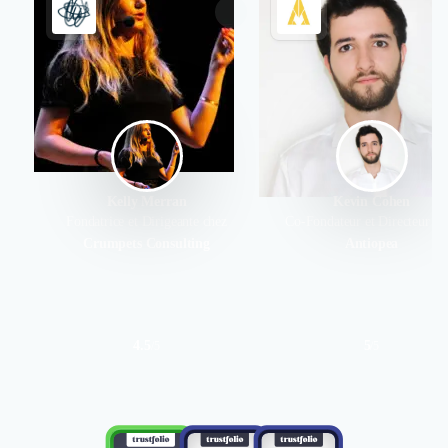
Kelly Merran
Kevin Cohen
Fondatrice et Dirigeante chez
Co-Fondateur et Directeur ch
Crumpets Consulting
Antiopea
4.5
5
/
5
/
5
Authentifié le 01/03/2019 par
Authentifié le 01/03/2019 par