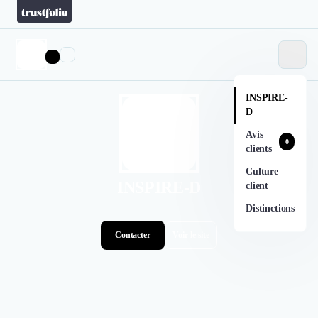
INSPIRE-
D
Avis
0
clients
Culture
INSPIRE-D
client
Distinctions
Contacter
Voir le site