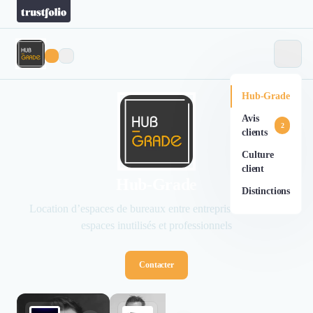
Hub-Grade
Avis
2
clients
Culture
client
Hub-Grade
Distinctions
Location d’espaces de bureaux entre entreprises ayant des
espaces inutilisés et professionnels
Contacter