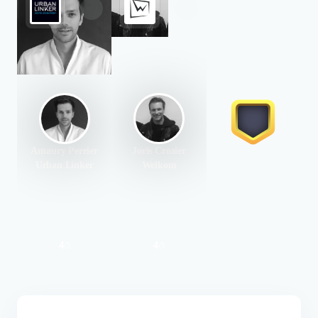
Amaury Perrier
Joris Crozier
Urban Linker
Welkom
4
4
/
5
/
5