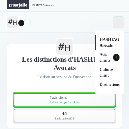
...
HASHTAG Avocats
HASHTAG
Avocats
Avis
Les distinctions d'HASHTAG
4
clients
Avocats
Culture
client
Le droit au service de l'innovation
Distinctions
4 avis clients
Authentifiés par Trustfolio
4
/
5
4 avis authentifiés