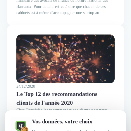
l'annuaire des avocats de France de l'ordre National des
Barreaux. Pour autant, est-ce à dire que chacun de ces
cabinets est à même d'accompagner une startup au
développement rapide, avec des problématiques bien
spécifiques ? Trouver le bon avocat pour startup qui
concilie réactivité,...
24/12/2020
Le Top 12 des recommandations
clients de l'année 2020
Chez Trustfolio les recommandations clients c'est notre
métier. Alors forcément quand on voit passer de belles
Vos données, votre choix
collaborations avec des avis clients très satisfaits, on a des
étoiles dans les yeux. Voici la selection Trustfolio des plus