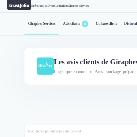
Opérations et Divers
Logistique
Giraphes Services
Giraphes Services
Avis clients
Culture client
Distinct
15
Les avis clients de Giraphe
Logistique e-commerce Paris : stockage, préparat