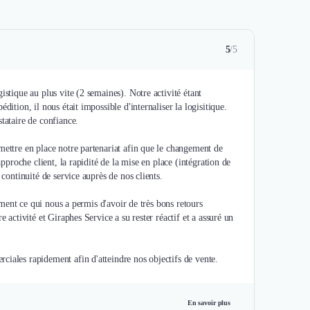
5
/5
istique au plus vite (2 semaines). Notre activité étant
ition, il nous était impossible d'internaliser la logisitique.
tataire de confiance.
mettre en place notre partenariat afin que le changement de
approche client, la rapidité de la mise en place (intégration de
 continuité de service auprès de nos clients.
dement ce qui nous a permis d'avoir de très bons retours
 activité et Giraphes Service a su rester réactif et a assuré un
ciales rapidement afin d'atteindre nos objectifs de vente.
En savoir plus