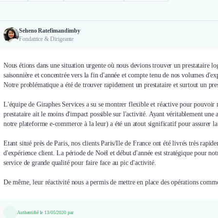
Seheno Ratefimandimby
Fondatrice & Dirigeante
Nous étions dans une situation urgente où nous devions trouver un prestataire log
saisonnière et concentrée vers la fin d'année et compte tenu de nos volumes d'expéd
Notre problématique a été de trouver rapidement un prestataire et surtout un pres
L'équipe de Giraphes Services a su se montrer flexible et réactive pour pouvoir 
prestataire ait le moins d'impact possible sur l'activité. Ayant véritablement une 
notre plateforme e-commerce à la leur) a été un atout significatif pour assurer la
Etant situé près de Paris, nos clients Paris/Ile de France ont été livrés très rapi
d'expérience client. La période de Noël et début d'année est stratégique pour notre
service de grande qualité pour faire face au pic d'activité.
De même, leur réactivité nous a permis de mettre en place des opérations commer
Authentifié le 13/05/2020 par