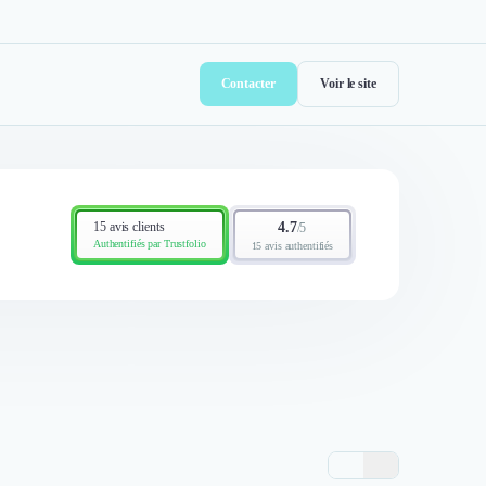
Contacter
Voir le site
15 avis clients
4.7
/
5
Authentifiés par Trustfolio
15 avis authentifiés