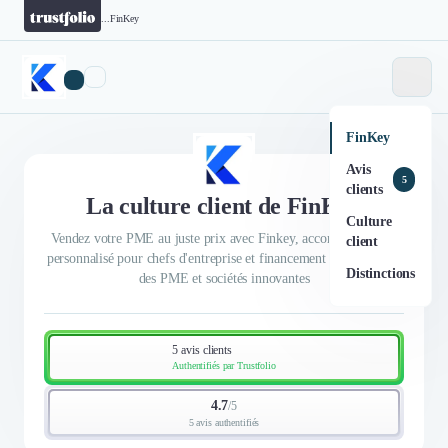
...
FinKey
FinKey
Avis
5
clients
La culture client de FinKey
Culture
Vendez votre PME au juste prix avec Finkey, accompagnement
client
personnalisé pour chefs d'entreprise et financement capitalistique
Distinctions
des PME et sociétés innovantes
5 avis clients
Authentifiés par Trustfolio
4.7
/
5
5 avis authentifiés