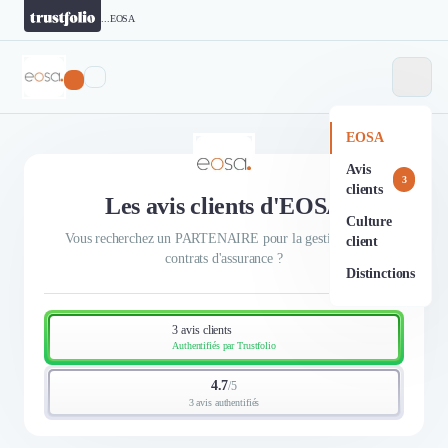
...
EOSA
EOSA
Avis
3
clients
Les avis clients d'EOSA
Culture
Vous recherchez un PARTENAIRE pour la gestion de vos
client
contrats d'assurance ?
Distinctions
3 avis clients
Authentifiés par Trustfolio
4.7
/
5
3 avis authentifiés