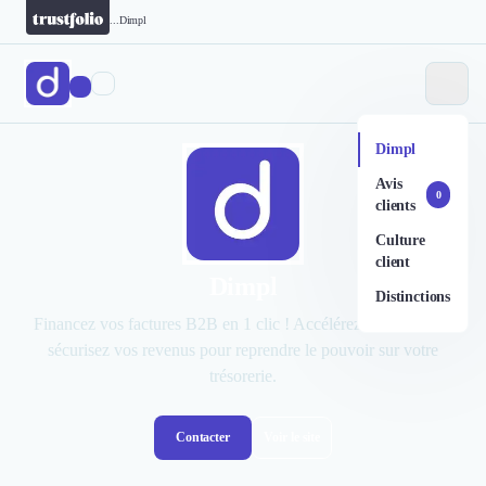
...
Dimpl
Dimpl
Avis
0
clients
Culture
client
Dimpl
Distinctions
Financez vos factures B2B en 1 clic ! Accélérez vos ventes et
sécurisez vos revenus pour reprendre le pouvoir sur votre
trésorerie.
Contacter
Voir le site