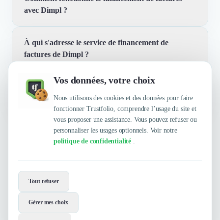
avec Dimpl ?
À qui s'adresse le service de financement de
Nous proposons un service de financement de factures
factures de Dimpl ?
B2B en un clic, permettant aux PME et aux
marketplaces de recevoir leur paiement sous 48 heures.
Vos données, votre choix
Cela accélère vos ventes et sécurise vos revenus, vous
Quelles sont les principales qualités que leur
Notre service est conçu pour les PME et les
aidant à reprendre le contrôle de votre trésorerie.
reconnaissent leurs clients ?
Nous utilisons des cookies et des données pour faire
marketplaces qui ont besoin de financer rapidement
fonctionner Trustfolio, comprendre l’usage du site et
leurs factures B2B. Que vous soyez une petite
vous proposer une assistance. Vous pouvez refuser ou
entreprise ou une plateforme de vente en ligne, nous
personnaliser les usages optionnels. Voir notre
Trustfolio a authentifié les feedbacks suivants :
vous aidons à obtenir des paiements rapides et
politique de confidentialité
.
sécurisés.
Envie de travailler avec Dimpl ?
Tout refuser
Contactez-les maintenant !
Gérer mes choix