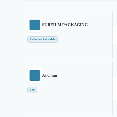
SURFILM PACKAGING
Production Industrielle
At'Chan
B2C