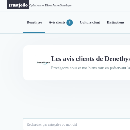
Opérations et Divers
Autres
Denethyse
Denethyse
Avis clients
Culture client
Distinctions
5
Les avis clients de Denethy
Protégeons nous et nos biens tout en préservant la