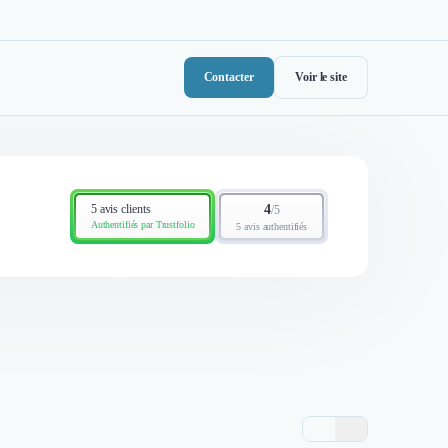
Contacter
Voir le site
5 avis clients
4
/
5
Authentifiés par Trustfolio
5 avis authentifiés