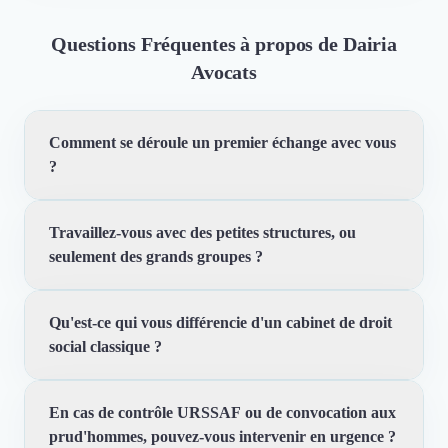
Questions Fréquentes à propos de Dairia
Avocats
Comment se déroule un premier échange avec vous
?
Travaillez-vous avec des petites structures, ou
Nous aimons connaître l'entreprise et nos interlocuteurs
seulement des grands groupes ?
pour les guider au mieux. Selon votre demande nous
pouvons vous proposer un audit — flash sur un sujet
ciblé, ou complet pour structurer une fonction entière.
Qu'est-ce qui vous différencie d'un cabinet de droit
Des TPE aux ETI, tous secteurs confondus. Ce qui
On regarde, on chiffre, on hiérarchise, avant tout
social classique ?
compte n'est pas la taille de l'entreprise mais l'exigence
engagement.
du dirigeant sur la qualité de l'exécution sociale.
En cas de contrôle URSSAF ou de convocation aux
La combinaison rare d'avocats qui maîtrisent aussi la
prud'hommes, pouvez-vous intervenir en urgence ?
paie complexe, et une responsable de pôle URSSAF