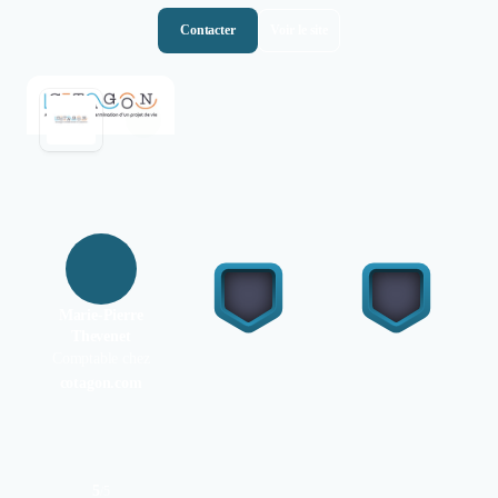
Contacter
Voir le site
Marie-Pierre
Thevenet
Comptable chez
cotagon.com
5
/
5