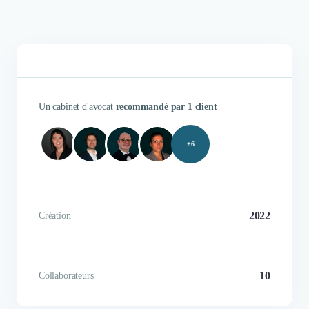
Authentifié le 16/07/2026 par
Un cabinet d'avocat
recommandé par 1 client
plusieurs situations
licenciement, traitement
+6
de points délicats en paie.
traitement des dossiers
sécurisé par une expertise
2022
Création
Marie-Pierre Thevenet
Comptable
10
Collaborateurs