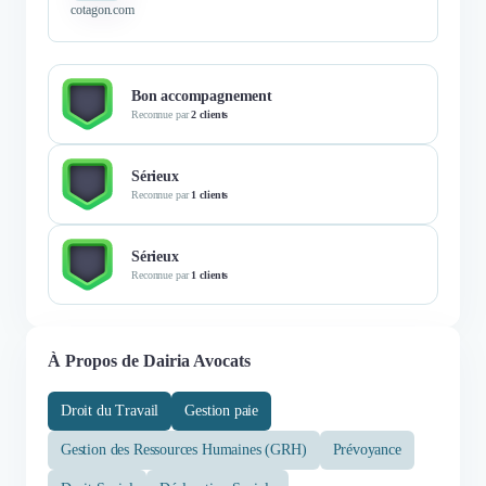
cotagon.com
Bon accompagnement
Reconnue par
2 clients
Sérieux
Reconnue par
1 clients
Sérieux
Reconnue par
1 clients
À Propos de Dairia Avocats
Droit du Travail
Gestion paie
Gestion des Ressources Humaines (GRH)
Prévoyance