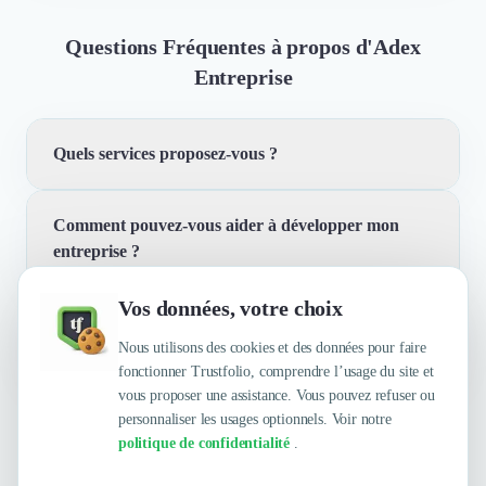
Questions Fréquentes à propos d'Adex
Entreprise
Quels services proposez-vous ?
Comment pouvez-vous aider à développer mon
Nous proposons des services de comptabilité, de
entreprise ?
fiscalité et de gestion sociale pour les entreprises. Notre
objectif est de vous aider à prendre les bonnes
Vos données, votre choix
décisions pour sécuriser et développer votre activité.
Quelles sont les principales qualités que leur
Nous accompagnons les entreprises dans la reprise, la
reconnaissent leurs clients ?
Nous utilisons des cookies et des données pour faire
création et le développement d'activité. Notre expertise
fonctionner Trustfolio, comprendre l’usage du site et
couvre la gestion, la comptabilité et la fiscalité pour
vous proposer une assistance. Vous pouvez refuser ou
vous permettre de piloter votre entreprise en toute
personnaliser les usages optionnels. Voir notre
Trustfolio a authentifié les feedbacks suivants :
fiabilité.
politique de confidentialité
.
Rapidité, Sympathique, Expertise, Efficacité,
Flexibilité, Sérieux, À l'écoute, Réactivité, Fiabilité