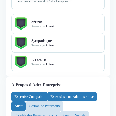
entreprises recommandent Adex Entreprise
Sérieux
Reconnue par
4 clients
Sympathique
Reconnue par
3 clients
À l'écoute
Reconnue par
4 clients
À Propos d'Adex Entreprise
Expertise Comptable
Externalisation Administrative
Audit
Gestion de Patrimoine
Fiscalité des Revenus Locatifs
Gestion Sociale