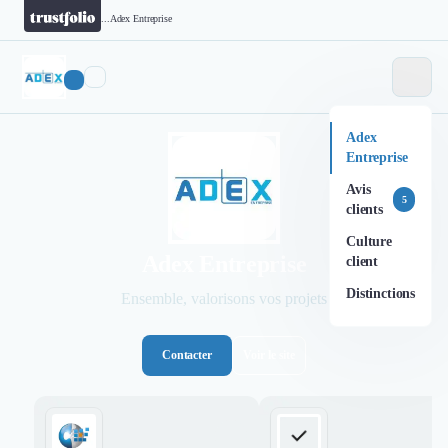
...
Adex Entreprise
Adex
Entreprise
Avis
5
clients
Culture
Adex Entreprise
client
Distinctions
Ensemble, valorisons vos projets
Contacter
Voir le site