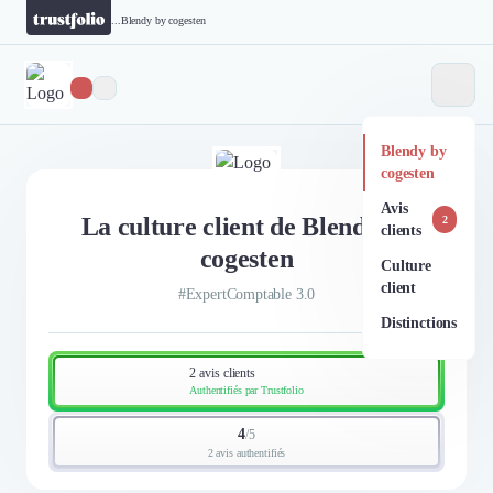
...
Blendy by cogesten
Blendy by
cogesten
Avis
La culture client de Blendy by
2
clients
cogesten
Culture
client
#ExpertComptable 3.0
Distinctions
2 avis clients
Authentifiés par Trustfolio
4
/
5
2 avis authentifiés