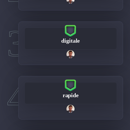
3
digitale
4
rapide