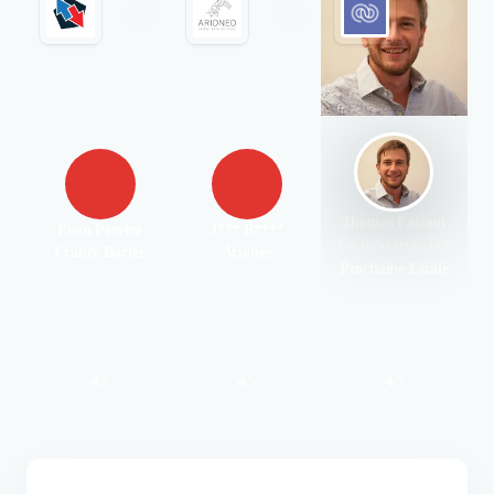
Thomas Faizant
Evan Pereira
J*** B****
Co-fondateur chez
France Barter
Arioneo
Prochaine Escale
4
4
4
/
5
/
5
/
5