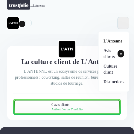
...
L'Antenne
L'Antenne
Avis
0
clients
La culture client de L'Antenne
Culture
L'ANTENNE est un écosystème de services pour les
client
professionnels : coworking, salles de réunion, bureaux privés et
Distinctions
studios de tournage.
0 avis clients
Authentifiés par Trustfolio