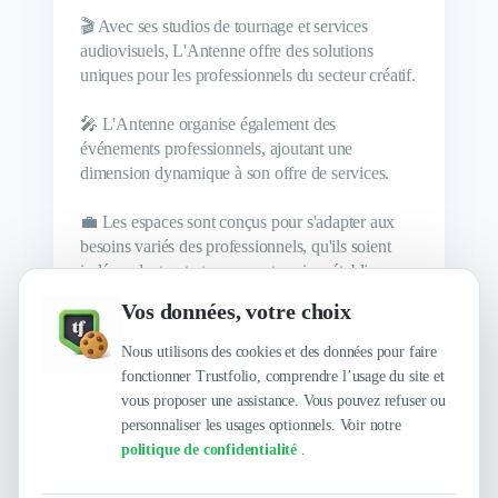
🎬 Avec ses studios de tournage et services
audiovisuels, L'Antenne offre des solutions
uniques pour les professionnels du secteur créatif.
🎤 L'Antenne organise également des
événements professionnels, ajoutant une
dimension dynamique à son offre de services.
💼 Les espaces sont conçus pour s'adapter aux
besoins variés des professionnels, qu'ils soient
indépendants, startups ou entreprises établies.
Vos données, votre choix
🌟 L'Antenne mise sur une communauté
collaborative, favorisant les échanges et les
Nous utilisons des cookies et des données pour faire
synergies entre ses membres.
fonctionner Trustfolio, comprendre l’usage du site et
vous proposer une assistance. Vous pouvez refuser ou
personnaliser les usages optionnels. Voir notre
politique de confidentialité
.