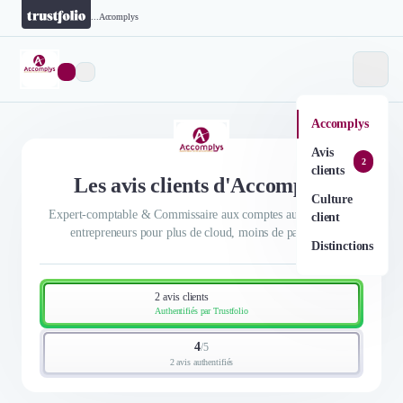
...
Accomplys
Accomplys
Avis
2
clients
Les avis clients d'Accomplys
Culture
Expert-comptable & Commissaire aux comptes au service des
client
entrepreneurs pour plus de cloud, moins de paperasse
Distinctions
2 avis clients
Authentifiés par Trustfolio
4
/
5
2 avis authentifiés