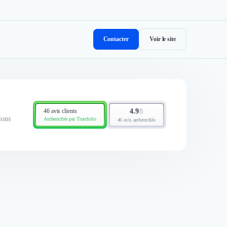
Contacter
Voir le site
46 avis clients
4.9
/
5
ions
Authentifiés par Trustfolio
46 avis authentifiés