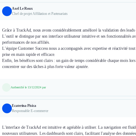
Axel Le Roux
Chef de projet Affiliation et Partenariats
Grâce à TrackAd, nous avons considérablement amélioré la validation des leads et
L’outil se distingue par son interface utilisateur intuitive et ses fonctionnalités
performances de nos affiliés.
L’équipe Customer Success nous a accompagnés avec expertise et réactivité tout a
prise en main rapide et efficace.
Enfin, les bénéfices sont clairs : un gain de temps considérable chaque mois lors 
concentrer sur des tâches à plus forte valeur ajoutée.
Authentifié le 13/12/2024 par
Ecaterina Pisica
Responsable E-commerce
L'interface de TrackAd est intuitive et agréable à utiliser. La navigation est fl
nouveaux utilisateurs. Les dashboards sont clairs, facilitant l'analyse des donn