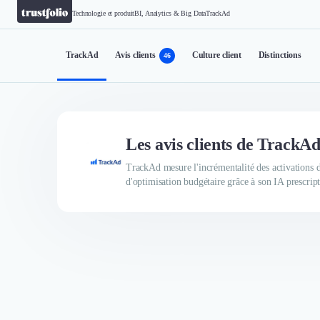
Technologie et produit
BI, Analytics & Big Data
TrackAd
TrackAd
Avis clients
Culture client
Distinctions
46
Les avis clients de TrackA
TrackAd mesure l'incrémentalité des activations d
d'optimisation budgétaire grâce à son IA prescri