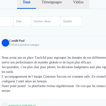
Tout
Témoignages
Vidéos
Date
Secteurs clients
Qualités
Camille Paul
Global acquisition manager
Nous avons mis en place TrackAd pour regrouper les données de nos différentes p
suivre nos performances de manière globale et de façon plus efficace.
Au quotidien, c’est plus clair pour piloter, les décisions budgétaires sont plus 
les outils.
L’accompagnement de l’équipe Customer Success est vraiment utile. En revanche
configurer l’outil selon ses besoins.
Autre point positif : la plateforme évolue régulièrement. On voit que les retours 
terrain.
Authentifié le 15/04/2026 par