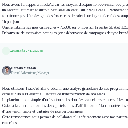
Nous avons fait appel à TrackAd car les moyens d'acquisition deviennent de plus
un récapitulatif clair et surtout peut aller en détail sur chaque canal. Permettan
fonctionne pas. Une des grandes forces c'est le calcul sur la granularité des ca
1h par jour
Une rentabilité sur mes campagnes - 7.500€ sur 3 mois sur la partie SEA et 1350€
Découverte de mauvaises pratiques (ex : découverte de campagnes de type brand
Authentifié le 27/11/2025 par
Romain Mandon
Digital Advertising Manager
Nous utilisons TrackAd afin d’obtenir une analyse granulaire de nos programmes 
canal sur un KPI essentiel : le taux de transformation de nos leads.
La plateforme est simple d’utilisation et les données sont claires et accessibles e
Grâce à la centralisation des deux plateformes d’affiliation et à la remontée des
d’une vision fiable et partagée de nos performances.
Cette transparence nous permet de collaborer plus efficacement avec nos partenair
concrètes.