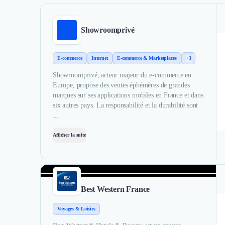
Showroomprivé
E-commerce
Internet
E-commerce & Marketplaces
+3
Showroomprivé, acteur majeur du e-commerce en
Europe, propose des ventes éphémères de grandes
marques sur ses applications mobiles en France et dans
six autres pays. La responsabilité et la durabilité sont
...
Afficher la suite
Best Western France
Voyages & Loisirs