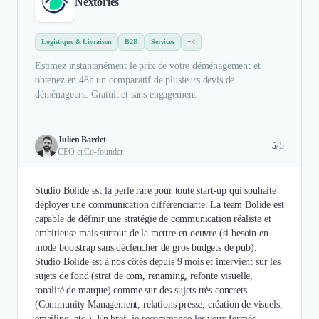
Nextories
Logistique & Livraison
B2B
Services
+4
Estimez instantanément le prix de votre déménagement et
obtenez en 48h un comparatif de plusieurs devis de
déménageurs. Gratuit et sans engagement.
Julien Bardet
5
/5
CEO et Co-founder
Studio Bolide est la perle rare pour toute start-up qui souhaite
déployer une communication différenciante. La team Bolide est
capable de définir une stratégie de communication réaliste et
ambitieuse mais surtout de la mettre en oeuvre (si besoin en
mode bootstrap sans déclencher de gros budgets de pub).
Studio Bolide est à nos côtés depuis 9 mois et intervient sur les
sujets de fond (strat de com, renaming, refonte visuelle,
tonalité de marque) comme sur des sujets très concrets
(Community Management, relations presse, création de visuels,
emailing, etc.). En bref, je recommande les yeux fermés...