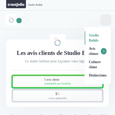
...
Studio Bolide
Studio
Bolide
Avis
Les avis clients de Studio Bolide
5
clients
Le studio brillant pour façonner votre légende
Culture
client
Distinctions
5 avis clients
Authentifiés par Trustfolio
5
/
5
5 avis authentifiés