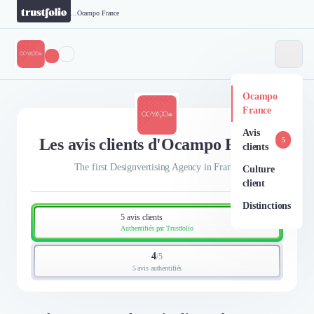
...
Ocampo France
Ocampo
France
Avis
Les avis clients d'Ocampo France
5
clients
The first Designvertising Agency in France
Culture
client
Distinctions
5 avis clients
Authentifiés par Trustfolio
4
/
5
5 avis authentifiés